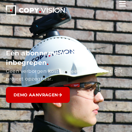
Eén abonnement. Alles
inbegrepen
.
Geen verborgen kosten, geen jaarcontract. Per
project opzegbaar.
DEMO AANVRAGEN