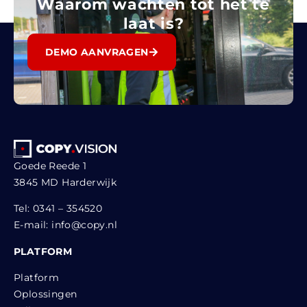
Waarom wachten tot het te
laat is?
DEMO AANVRAGEN
Goede Reede 1
3845 MD Harderwijk
Tel:
0341 – 354520
E-mail:
info@copy.nl
PLATFORM
Platform
Oplossingen