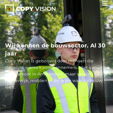
Wij kennen de bouwsector. Al 30
jaar
.
Copy Vision is gebouwd door mensen die
dagelijks werken voor aannemers. Niet vanuit
een kantoor in Amsterdam, maar vanuit
Harderwijk, midden in de regio waar de bouw
leeft.